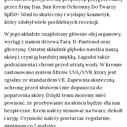
przez firmę Dax. Sun Krem Ochronny Do Twarzy
Spf50+ 50ml to skuteczny i wydajny kosmetyk,
który zdobył wiele pochlebnych recenzji.
W jego składzie znajdziemy głównie olej arganowy,
wyciąg z nasion drzewa Tara, D-Pantenol oraz
glicerynę. Ostatni składnik głęboko nawilża naszą
skórę i czyni ją bardziej miękką. Łagodzi także
podrażnienia i chroni przed utratą wody. W kremie
zastosowano system filtrów UVA/UVB, który jest
zgodny ze standardem UE. Zapewnia skuteczną
ochronę przed słońcem i nie dopuszcza do
poparzenia skóry. Dzięki temu możemy mieć
pewność, że przebywanie na słońcu będzie dla nas
bezpieczne. Krem należy stosować na twarz, dekolt
i szyję. Czynność należy powtarzać regularnie,
minimum co 2 godziny.