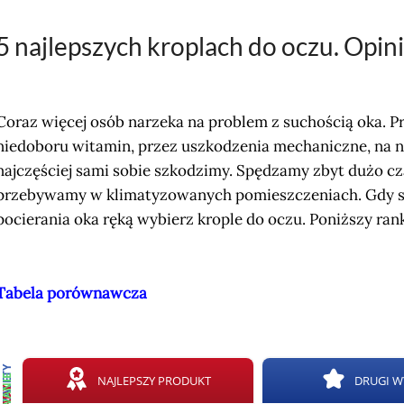
5 najlepszych kroplach do oczu. Opin
Coraz więcej osób narzeka na problem z suchością oka. 
niedoboru witamin, przez uszkodzenia mechaniczne, na n
najczęściej sami sobie szkodzimy. Spędzamy zbyt dużo c
przebywamy w klimatyzowanych pomieszczeniach. Gdy s
pocierania oka ręką wybierz krople do oczu. Poniższy ra
Tabela porównawcza
ZALETY
NAJLEPSZY PRODUKT
DRUGI 
WADY