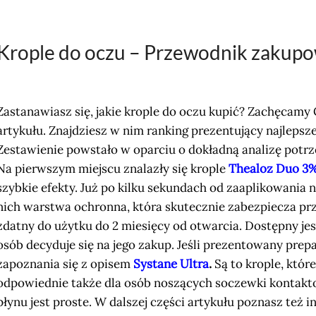
Krople do oczu – Przewodnik zakupowy
Zastanawiasz się, jakie krople do oczu kupić? Zachęcamy
artykułu. Znajdziesz w nim ranking prezentujący najlepsz
Zestawienie powstało w oparciu o dokładną analizę potr
Na pierwszym miejscu znalazły się krople
Thealoz Duo 3
szybkie efekty. Już po kilku sekundach od zaaplikowania 
nich warstwa ochronna, która skutecznie zabezpiecza pr
zdatny do użytku do 2 miesięcy od otwarcia. Dostępny jest
osób decyduje się na jego zakup. Jeśli prezentowany prep
zapoznania się z opisem
Systane Ultra
.
Są to krople, któr
odpowiednie także dla osób noszących soczewki kontakt
płynu jest proste. W dalszej części artykułu poznasz też i