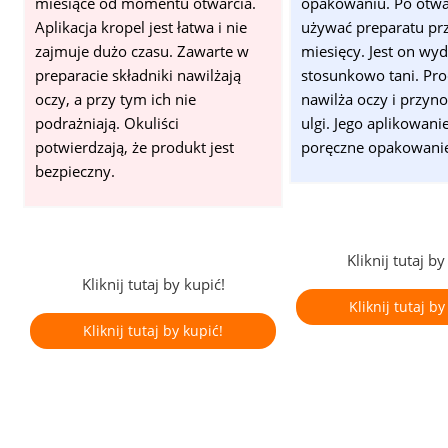
miesiące od momentu otwarcia.
opakowaniu. Po otw
Aplikacja kropel jest łatwa i nie
używać preparatu pr
zajmuje dużo czasu. Zawarte w
miesięcy. Jest on wyd
preparacie składniki nawilżają
stosunkowo tani. Pr
oczy, a przy tym ich nie
nawilża oczy i przyno
podrażniają. Okuliści
ulgi. Jego aplikowani
potwierdzają, że produkt jest
poręczne opakowanie,
bezpieczny.
Kliknij tutaj by
Kliknij tutaj by kupić!
Kliknij tutaj by
Kliknij tutaj by kupić!