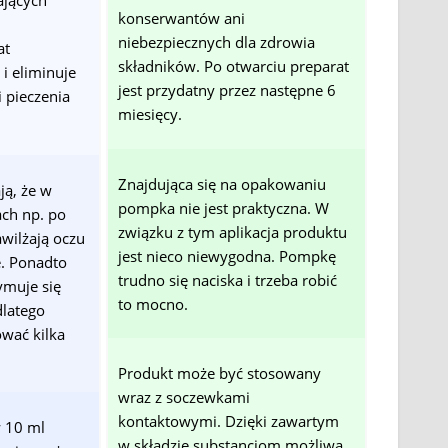
jących
konserwantów ani
niebezpiecznych dla zdrowia
at
składników. Po otwarciu preparat
i eliminuje
jest przydatny przez następne 6
 pieczenia
miesięcy.
Znajdująca się na opakowaniu
ą, że w
pompka nie jest praktyczna. W
ch np. po
związku z tym aplikacja produktu
awilżają oczu
jest nieco niewygodna. Pompkę
e. Ponadto
trudno się naciska i trzeba robić
ymuje się
to mocno.
dlatego
ować kilka
Produkt może być stosowany
wraz z soczewkami
kontaktowymi. Dzięki zawartym
w 10 ml
w składzie substancjom możliwa