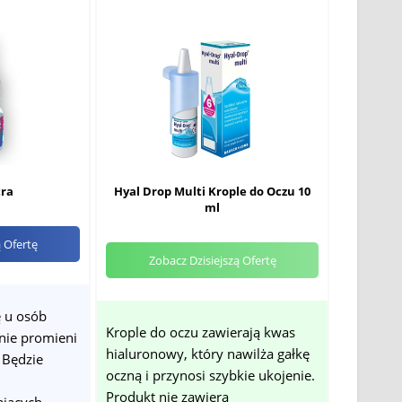
tra
Hyal Drop Multi Krople do Oczu 10
ml
ą Ofertę
Zobacz Dzisiejszą Ofertę
ę u osób
Krople do oczu zawierają kwas
nie promieni
hialuronowy, który nawilża gałkę
 Będzie
oczną i przynosi szybkie ukojenie.
Produkt nie zawiera