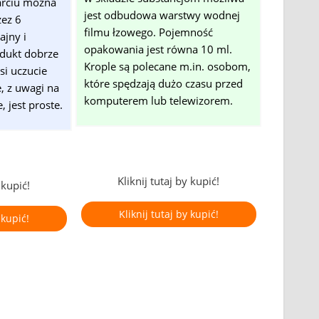
arciu można
jest odbudowa warstwy wodnej
zez 6
filmu łzowego. Pojemność
ajny i
opakowania jest równa 10 ml.
odukt dobrze
Krople są polecane m.in. osobom,
si uczucie
które spędzają dużo czasu przed
e, z uwagi na
komputerem lub telewizorem.
 jest proste.
Kliknij tutaj by kupić!
 kupić!
Kliknij tutaj by kupić!
 kupić!