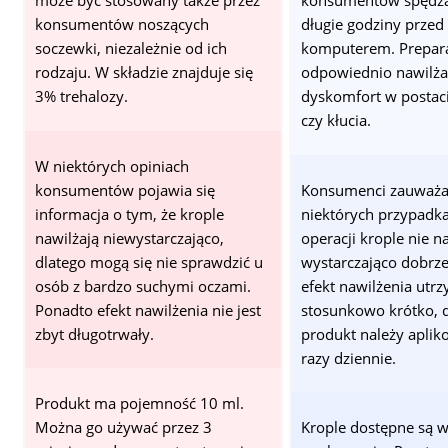
może być stosowany także przez
konsumentów spędza
konsumentów noszących
długie godziny przed
soczewki, niezależnie od ich
komputerem. Prepar
rodzaju. W składzie znajduje się
odpowiednio nawilża 
3% trehalozy.
dyskomfort w postaci
czy kłucia.
W niektórych opiniach
konsumentów pojawia się
Konsumenci zauważaj
informacja o tym, że krople
niektórych przypadka
nawilżają niewystarczająco,
operacji krople nie n
dlatego mogą się nie sprawdzić u
wystarczająco dobrz
osób z bardzo suchymi oczami.
efekt nawilżenia utrz
Ponadto efekt nawilżenia nie jest
stosunkowo krótko, 
zbyt długotrwały.
produkt należy aplik
razy dziennie.
Produkt ma pojemność 10 ml.
Można go używać przez 3
Krople dostępne są 