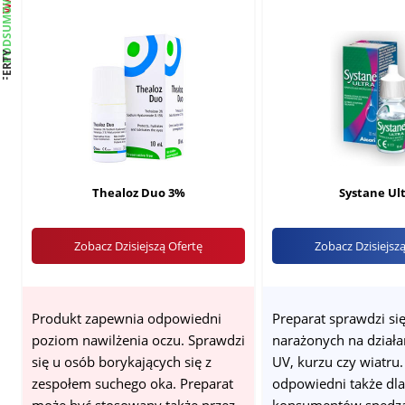
PODSUMOWANIE
OFERTY
Thealoz Duo 3%
Systane Ul
Zobacz Dzisiejszą Ofertę
Zobacz Dzisiejsz
Produkt zapewnia odpowiedni
Preparat sprawdzi si
poziom nawilżenia oczu. Sprawdzi
narażonych na działa
się u osób borykających się z
UV, kurzu czy wiatru.
zespołem suchego oka. Preparat
odpowiedni także dla