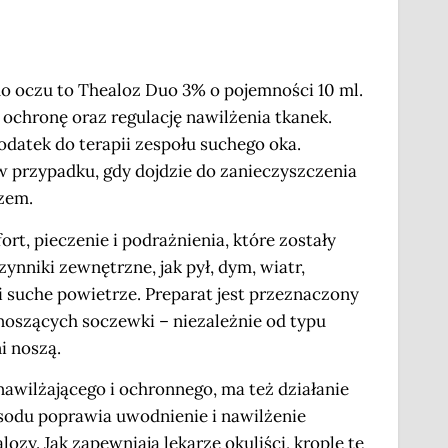
do oczu
to Thealoz Duo 3% o pojemności 10 ml.
ochronę oraz regulację nawilżenia tkanek.
odatek do terapii zespołu suchego oka.
w przypadku, gdy dojdzie do zanieczyszczenia
zem.
rt, pieczenie i podrażnienia, które zostały
ynniki zewnętrzne, jak pył, dym, wiatr,
i suche powietrze. Preparat jest przeznaczony
noszących soczewki – niezależnie od typu
i noszą.
nawilżającego i ochronnego, ma też działanie
 sodu poprawia uwodnienie i nawilżenie
ozy. Jak zapewniają lekarze okuliści, krople te