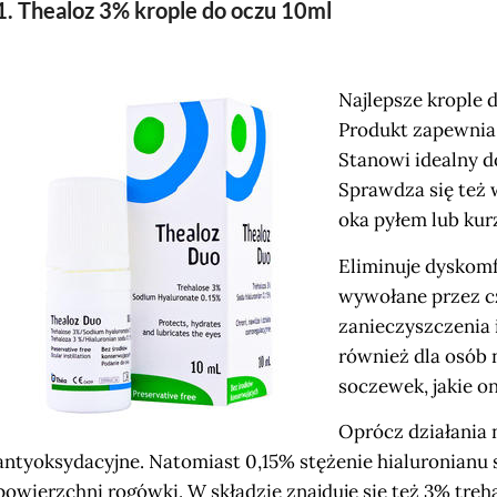
1. Thealoz 3% krople do oczu 10ml
Najlepsze krople 
Produkt zapewnia 
Stanowi idealny d
Sprawdza się też 
oka pyłem lub kur
Eliminuje dyskomfo
wywołane przez cz
zanieczyszczenia 
również dla osób 
soczewek, jakie on
Oprócz działania 
antyoksydacyjne. Natomiast 0,15% stężenie hialuronianu
powierzchni rogówki. W składzie znajduje się też 3% trehal