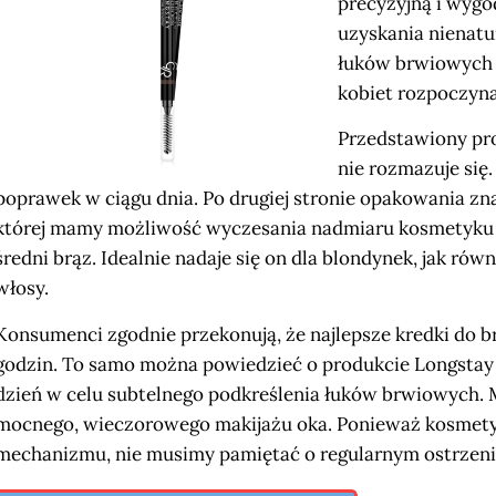
precyzyjną i wyg
uzyskania nienatu
łuków brwiowych (
kobiet rozpoczyna
Przedstawiony pr
nie rozmazuje się
poprawek w ciągu dnia. Po drugiej stronie opakowania zna
której mamy możliwość wyczesania nadmiaru kosmetyku z
średni brąz. Idealnie nadaje się on dla blondynek, jak ró
włosy.
Konsumenci zgodnie przekonują, że najlepsze kredki do b
godzin. To samo można powiedzieć o produkcie Longstay 1
dzień w celu subtelnego podkreślenia łuków brwiowych.
mocnego, wieczorowego makijażu oka. Ponieważ kosmety
mechanizmu, nie musimy pamiętać o regularnym ostrzeniu k