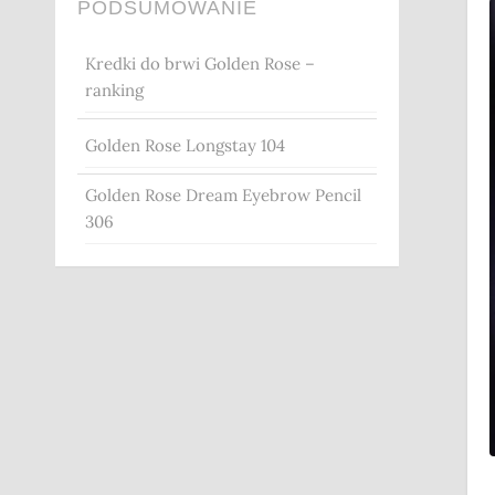
PODSUMOWANIE
Kredki do brwi Golden Rose –
ranking
Golden Rose Longstay 104
Golden Rose Dream Eyebrow Pencil
306