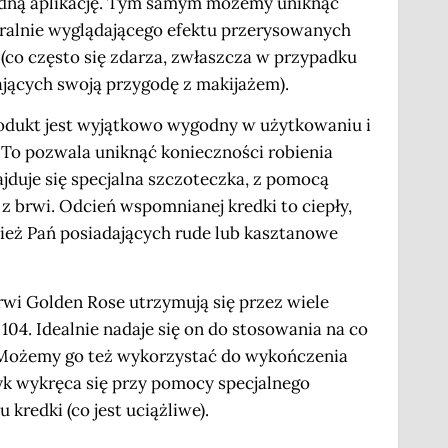
odną aplikację. Tym samym możemy uniknąć
ralnie wyglądającego efektu przerysowanych
co często się zdarza, zwłaszcza w przypadku
jących swoją przygodę z makijażem).
odukt jest wyjątkowo wygodny w użytkowaniu i
. To pozwala uniknąć konieczności robienia
jduje się specjalna szczoteczka, z pomocą
 brwi. Odcień wspomnianej kredki to ciepły,
wnież Pań posiadających rude lub kasztanowe
rwi Golden Rose utrzymują się przez wiele
04. Idealnie nadaje się on do stosowania na co
 Możemy go też wykorzystać do wykończenia
k wykręca się przy pomocy specjalnego
redki (co jest uciążliwe).