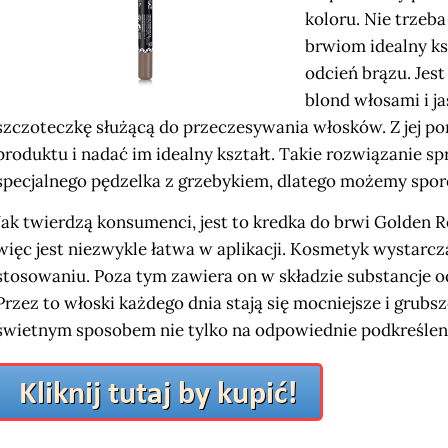
koloru. Nie trzeba
brwiom idealny ks
odcień brązu. Je
blond włosami i j
szczoteczkę służącą do przeczesywania włosków. Z jej 
produktu i nadać im idealny kształt. Takie rozwiązanie 
specjalnego pędzelka z grzebykiem, dlatego możemy spor
Jak twierdzą konsumenci, jest to kredka do brwi Golden 
więc jest niezwykle łatwa w aplikacji. Kosmetyk wystarcz
stosowaniu. Poza tym zawiera on w składzie substancje odż
Przez to włoski każdego dnia stają się mocniejsze i grub
świetnym sposobem nie tylko na odpowiednie podkreślenie