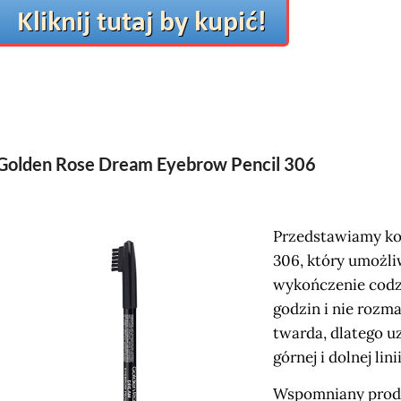
Golden Rose Dream Eyebrow Pencil 306
Przedstawiamy ko
306, który umożli
wykończenie codzi
godzin i nie rozm
twarda, dlatego 
górnej i dolnej lini
Wspomniany produ