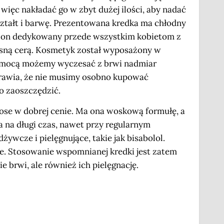
 więc nakładać go w zbyt dużej ilości, aby nadać
ztałt i barwę. Prezentowana kredka ma chłodny
st on dedykowany przede wszystkim kobietom z
asną cerą. Kosmetyk został wyposażony w
pomocą możemy wyczesać z brwi nadmiar
sprawia, że nie musimy osobno kupować
o zaoszczędzić.
Rose w dobrej cenie. Ma ona woskową formułę, a
a na długi czas, nawet przy regularnym
ywcze i pielęgnujące, takie jak bisabolol.
sze. Stosowanie wspomnianej kredki jest zatem
 brwi, ale również ich pielęgnację.