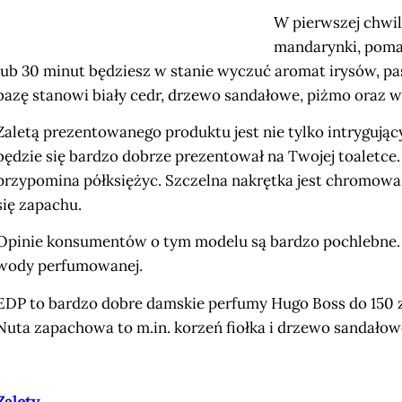
W pierwszej chwil
mandarynki, poma
lub 30 minut będziesz w stanie wyczuć aromat irysów, pass
bazę stanowi biały cedr, drzewo sandałowe, piżmo oraz wa
Zaletą prezentowanego produktu jest nie tylko intrygujący
będzie się bardzo dobrze prezentował na Twojej toaletce. 
przypomina półksiężyc. Szczelna nakrętka jest chromowan
się zapachu.
Opinie konsumentów o tym modelu są bardzo pochlebne. 
wody perfumowanej.
EDP to bardzo dobre damskie perfumy Hugo Boss do 150 z
Nuta zapachowa to m.in. korzeń fiołka i drzewo sandałow
Zalety