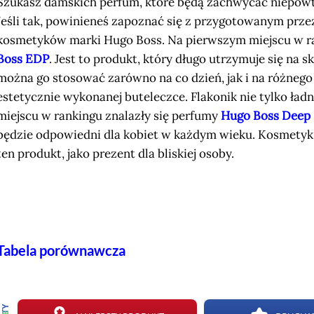
Szukasz damskich perfum, które będą zachwycać niepow
Jeśli tak, powinieneś zapoznać się z przygotowanym prze
kosmetyków marki Hugo Boss. Na pierwszym miejscu w r
Boss EDP
. Jest to produkt, który długo utrzymuje się na 
można go stosować zarówno na co dzień, jak i na różnego
estetycznie wykonanej buteleczce. Flakonik nie tylko ładn
miejscu w rankingu znalazły się perfumy
Hugo Boss Deep
będzie odpowiedni dla kobiet w każdym wieku. Kosmetyk 
ten produkt, jako prezent dla bliskiej osoby.
Tabela porównawcza