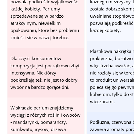
pozwala podkreślić wyjątkowość
każdego mężczyzny.
każdej kobiety. Perfumy
została dobrze skom
sprzedawane są w bardzo
uwalniane stopniow
atrakcyjnym, niewielkim
pozwalają podkreślić
opakowaniu, które bez problemu
każdej kobiety.
zmieści się w naszej torebce.
Plastikowa nakrętka n
Dla części konsumentów
praktyczna, bo łatwo 
kompozycja jest początkowo zbyt
więc trzeba uważać,
intensywna. Niektórzy
nie rozlały się w tore
podkreślają też, nie jest to dobry
to produkt uniwersaln
wybór na bardzo gorące dni.
poleca się go pewnym
kobietom, tylko do s
wieczorami.
W składzie perfum znajdziemy
wyciągi z różnych roślin i owoców
- mandarynki, pomarańczy,
Podłużna, czerwona 
kumkwatu, irysów, drzewa
zawiera aromaty porz