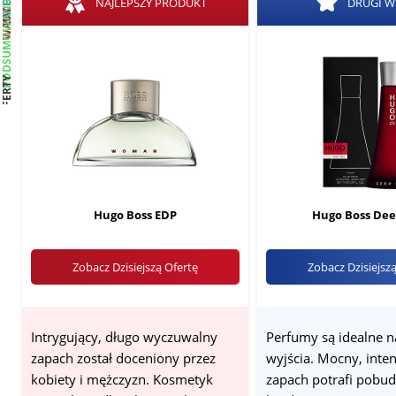
ZALETY
PODSUMOWANIE
NAJLEPSZY PRODUKT
DRUGI 
WADY
OFERTY
Hugo Boss EDP
Hugo Boss Dee
Zobacz Dzisiejszą Ofertę
Zobacz Dzisiejsz
Intrygujący, długo wyczuwalny
Perfumy są idealne n
zapach został doceniony przez
wyjścia. Mocny, int
kobiety i mężczyzn. Kosmetyk
zapach potrafi pobud