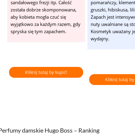
sandałowego frezji itp. Całość
pomarańczy, klement
została dobrze skomponowana,
gruszki, hibiskusa, lilii
aby kobieta mogła czuć się
Zapach jest intensywn
wyjątkowo za każdym razem, gdy
nuty uwalniane są st
spryska się tym zapachem.
Kosmetyk uważany je
wydajny.
Kliknij tutaj by kupić!
Kliknij tutaj by
Perfumy damskie Hugo Boss – Ranking