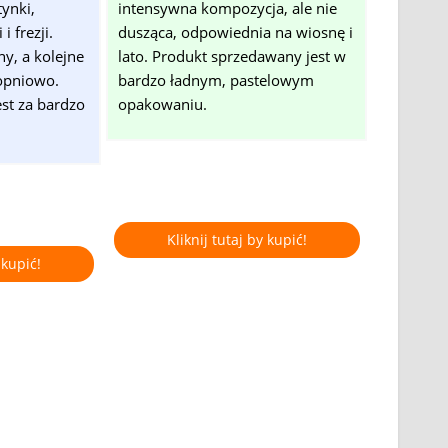
ynki,
intensywna kompozycja, ale nie
 i frezji.
dusząca, odpowiednia na wiosnę i
y, a kolejne
lato. Produkt sprzedawany jest w
opniowo.
bardzo ładnym, pastelowym
st za bardzo
opakowaniu.
Kliknij tutaj by kupić!
 kupić!