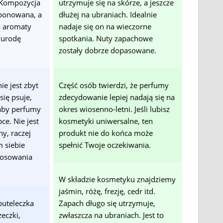
 Kompozycja
utrzymuje się na skórze, a jeszcze
ponowana, a
dłużej na ubraniach. Idealnie
o aromaty
nadaje się on na wieczorne
 urodę
spotkania. Nuty zapachowe
zostały dobrze dopasowane.
ie jest zbyt
Część osób twierdzi, że perfumy
się psuje,
zdecydowanie lepiej nadają się na
 aby perfumy
okres wiosenno-letni. Jeśli lubisz
bce. Nie jest
kosmetyki uniwersalne, ten
y, raczej
produkt nie do końca może
 siebie
spełnić Twoje oczekiwania.
tosowania
W składzie kosmetyku znajdziemy
jaśmin, różę, frezję, cedr itd.
buteleczka
Zapach długo się utrzymuje,
eczki,
zwłaszcza na ubraniach. Jest to