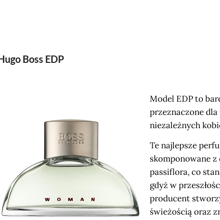
Hugo Boss EDP
Model EDP to bar
przeznaczone dla p
niezależnych kobie
Te najlepsze perf
skomponowane z d
passiflora, co st
gdyż w przeszłośc
producent stworzy
świeżością oraz 