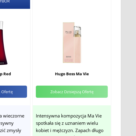
WYBÓR
p Red
Hugo Boss Ma Vie
ą Ofertę
Zobacz Dzisiejszą Ofertę
a wieczorne
Intensywna kompozycja Ma Vie
ensywny
spotkała się z uznaniem wielu
zić zmysły
kobiet i mężczyzn. Zapach długo