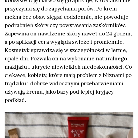
konsystencję i łatwo się go aplikuje, w dodatku nie
przyczynia się do zapychania porów. Po krem
można bez obaw sięgać codziennie, nie powoduje
podrażnień skóry czy powstawania zaskórników.
Zapewnia on nawilżenie skóry nawet do 24 godzin,
a po aplikacji cera wygląda świeżo i promiennie.
Kosmetyk sprawdza się w szczególności w letnie,
upale dni. Pozwala on na wykonanie naturalnego
makijażu i ukrycie niewielkich niedoskonałości. Co
ciekawe, kobiety, które mają problem z bliznami po
trądziku i dobrze widocznymi przebarwieniami
używają kremu, jako bazy pod lepiej kryjący
podkład.