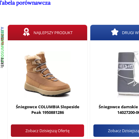
Tabela porównawcza
ZALETY
PODSUMOWANIE
NAJLEPSZY PRODUKT
DRUGI 
WADY
OFERTY
Śniegowce COLUMBIA Slopeside
Śniegowce damskie
Peak 1950881286
14027200-0
Zobacz Dzisiejszą Ofertę
Zobacz Dzisiejsz