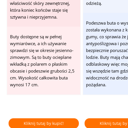
właściwość skóry zewnętrznej,
odzieżą.
która koniec końców staje się
sztywna i nieprzyjemna.
Podeszwa buta o wys
została wykonana z k
Buty dostępne są w pełnej
gumy, co sprawia że 
wymiarówce, a ich używanie
antypoślizgowa i poz
sprawdzi się w okresie jesienno-
bezpiecznie poruszać
zimowym. Są to buty ocieplane
lodzie. Buty mają cha
wkładką z polarem o płaskim
odblaskowy więc mo
obcasie i podeszwie grubości 2,5
się wszędzie tam gdz
cm. Wysokość całkowita buta
widoczność na drodze
wynosi 17 cm.
pożądana.
Kliknij tutaj by kupić!
Kliknij tutaj by