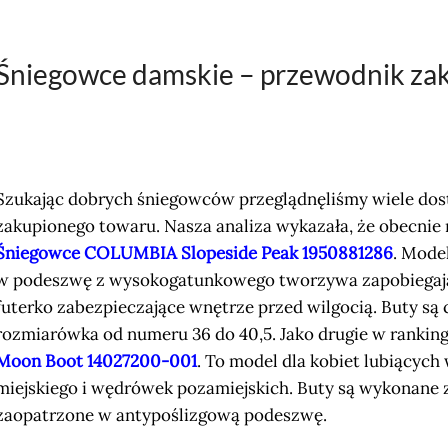
Śniegowce damskie – przewodnik zaku
Szukając dobrych śniegowców przeglądnęliśmy wiele dos
zakupionego towaru. Nasza analiza wykazała, że obecni
Śniegowce COLUMBIA Slopeside Peak 1950881286
. Mode
w podeszwę z wysokogatunkowego tworzywa zapobiegają
futerko zabezpieczające wnętrze przed wilgocią. Buty są 
rozmiarówka od numeru 36 do 40,5. Jako drugie w ranking
Moon Boot 14027200-001
. To model dla kobiet lubiących
miejskiego i wędrówek pozamiejskich. Buty są wykonane 
zaopatrzone w antypoślizgową podeszwę.