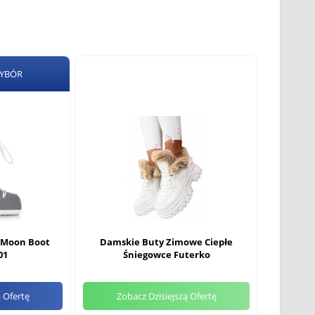
WYBÓR
 Moon Boot
Damskie Buty Zimowe Ciepłe
01
Śniegowce Futerko
ą Ofertę
Zobacz Dzisiejszą Ofertę