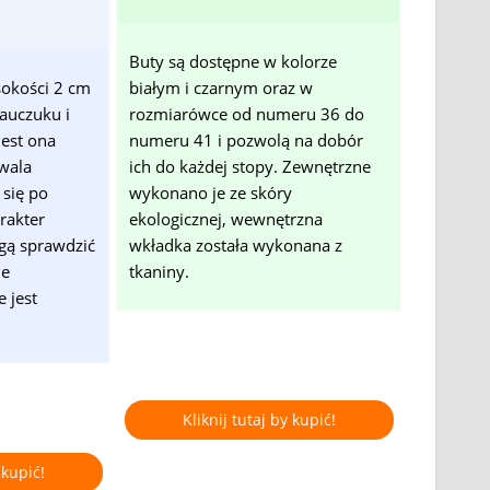
Buty są dostępne w kolorze
okości 2 cm
białym i czarnym oraz w
auczuku i
rozmiarówce od numeru 36 do
jest ona
numeru 41 i pozwolą na dobór
wala
ich do każdej stopy. Zewnętrzne
 się po
wykonano je ze skóry
rakter
ekologicznej, wewnętrzna
gą sprawdzić
wkładka została wykonana z
ie
tkaniny.
 jest
Kliknij tutaj by kupić!
 kupić!