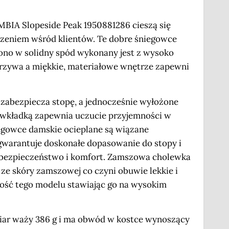
IA Slopeside Peak 1950881286 cieszą się
eniem wśród klientów. Te dobre śniegowce
ono w solidny spód wykonany jest z wysoko
zywa a miękkie, materiałowe wnętrze zapewni
 zabezpiecza stopę, a jednocześnie wyłożone
 wkładką zapewnia uczucie przyjemności w
egowce damskie ocieplane są wiązane
gwarantuje doskonałe dopasowanie do stopy i
c bezpieczeństwo i komfort. Zamszowa cholewka
ze skóry zamszowej co czyni obuwie lekkie i
ość tego modelu stawiając go na wysokim
miar waży 386 g i ma obwód w kostce wynoszący