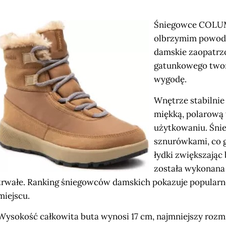
Śniegowce COLUMB
olbrzymim powodz
damskie zaopatrz
gatunkowego twor
wygodę.
Wnętrze stabilnie
miękką, polarową
użytkowaniu. Śni
sznurówkami, co 
łydki zwiększają
została wykonana 
trwałe. Ranking śniegowców damskich pokazuje popularn
miejscu.
Wysokość całkowita buta wynosi 17 cm, najmniejszy roz