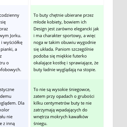
ecodzienny
To buty chętnie ubierane przez
się
młode kobiety, bowiem ich
oraz
Design jest zarówno elegancki jak
wym Jorku.
i ma charakter sportowy, a więc
i wyściółkę
noga w takim obuwiu wygodnie
pianki, a
się układa. Paniom szczególnie
z
podoba się miękkie futerko
tru o
okalające kostkę i sprawiające, że
ofobowych.
buty ładnie wyglądają na stopie.
styczne
To nie są wysokie śniegowce,
ażdemu
zatem przy opadach o grubości
glądem. Dla
kilku centymetrów buty te nie
kolor
zatrzymają wpadających do
łu nie
wnętrza mokrych kawałków
e z inną
śniegu.