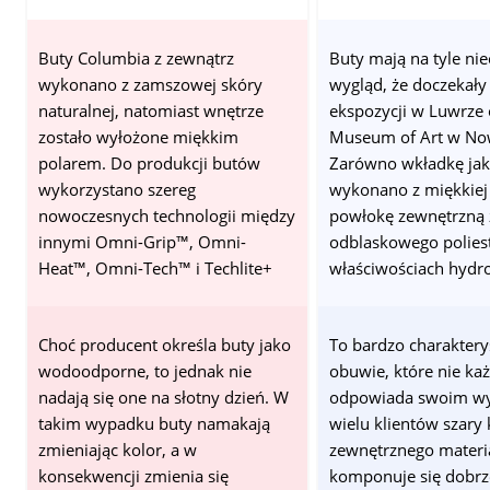
Buty Columbia z zewnątrz
Buty mają na tyle ni
wykonano z zamszowej skóry
wygląd, że doczekały 
naturalnej, natomiast wnętrze
ekspozycji w Luwrze 
zostało wyłożone miękkim
Museum of Art w No
polarem. Do produkcji butów
Zarówno wkładkę jak 
wykorzystano szereg
wykonano z miękkiej 
nowoczesnych technologii między
powłokę zewnętrzną 
innymi Omni-Grip™, Omni-
odblaskowego polies
Heat™, Omni-Tech™ i Techlite+
właściwościach hydr
Choć producent określa buty jako
To bardzo charaktery
wodoodporne, to jednak nie
obuwie, które nie k
nadają się one na słotny dzień. W
odpowiada swoim wy
takim wypadku buty namakają
wielu klientów szary 
zmieniając kolor, a w
zewnętrznego materia
konsekwencji zmienia się
komponuje się dobrz