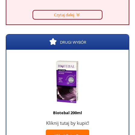
Czytaj dalej
DRUGI WYBÓR
Biotebal 200ml
Kliknij tutaj by kupić!