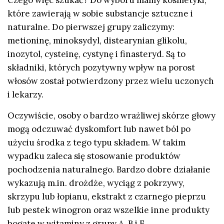
Czego więc szukać? Do wyboru mamy kosmetyki,
które zawierają w sobie substancje sztuczne i
naturalne. Do pierwszej grupy zaliczymy:
metioninę, minoksydyl, distearynian glikolu,
inozytol, cysteinę, cystynę i finasteryd. Są to
składniki, których pozytywny wpływ na porost
włosów został potwierdzony przez wielu uczonych
i lekarzy.
Oczywiście, osoby o bardzo wrażliwej skórze głowy
mogą odczuwać dyskomfort lub nawet ból po
użyciu środka z tego typu składem. W takim
wypadku zaleca się stosowanie produktów
pochodzenia naturalnego. Bardzo dobre działanie
wykazują m.in. drożdże, wyciąg z pokrzywy,
skrzypu lub łopianu, ekstrakt z czarnego pieprzu
lub pestek winogron oraz wszelkie inne produkty
bogate w witaminy z grupy A, B i E.