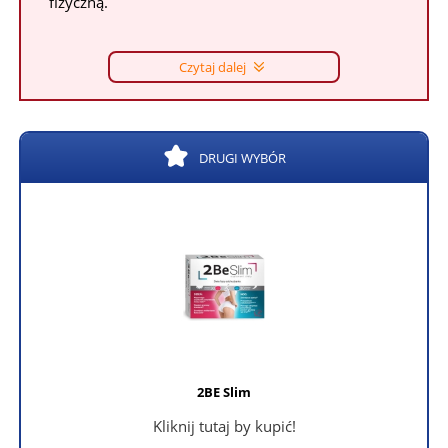
fizyczną.
Czytaj dalej
DRUGI WYBÓR
2BE Slim
Kliknij tutaj by kupić!