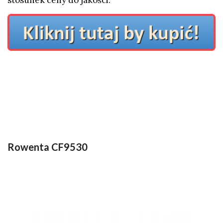
stosunek ceny do jakości.
Rowenta CF9530