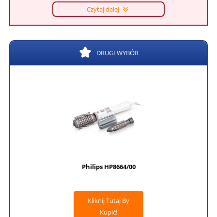
Czytaj dalej
DRUGI WYBÓR
Philips HP8664/00
Kliknij Tutaj By
Kupić!