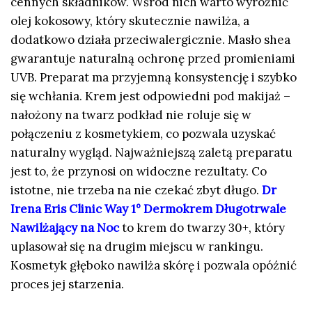
cennych składników. Wśród nich warto wyróżnić
olej kokosowy, który skutecznie nawilża, a
dodatkowo działa przeciwalergicznie. Masło shea
gwarantuje naturalną ochronę przed promieniami
UVB. Preparat ma przyjemną konsystencję i szybko
się wchłania. Krem jest odpowiedni pod makijaż –
nałożony na twarz podkład nie roluje się w
połączeniu z kosmetykiem, co pozwala uzyskać
naturalny wygląd. Najważniejszą zaletą preparatu
jest to, że przynosi on widoczne rezultaty. Co
istotne, nie trzeba na nie czekać zbyt długo.
Dr
Irena Eris Clinic Way 1° Dermokrem Długotrwale
Nawilżający na Noc
to krem do twarzy 30+, który
uplasował się na drugim miejscu w rankingu.
Kosmetyk głęboko nawilża skórę i pozwala opóźnić
proces jej starzenia.