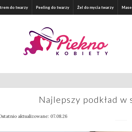
ltrem do twarzy
Peeling do twarzy
Żel do mycia twarzy
Mase
Najlepszy podkład w 
Ostatnio aktualizowane: 07.08.26