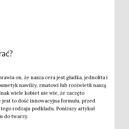
rać?
awia on, że nasza cera jest gładka, jednolita i
osmetyk nawilży, zmatowi lub rozświetli naszą
dnak wiele kobiet nie wie, że zaczęto
 jest to dość innowacyjna formuła, przed
ego rodzaju podkładu. Poniższy artykuł
u do twarzy.