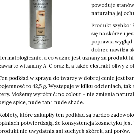
powoduje stanów
naturalną jej och
Produkt szybko i 
się na skórze i j
poprawia wygląd c
dobrze nawilża s
dermatologicznie, a co ważne jest uznany za produkt h
zawarto witaminy A, C oraz E, a także ekstrakt oliwy z o
Ten podkład w sprayu do twarzy w dobrej cenie jest bard
pojemność to 42,5 g. Występuje w kilku odcieniach, tak
cery. Możemy wyróżnić: no colour – nie zmienia natural
beige spice, nude tan i nude shade.
Kobiety, które zakupiły ten podkład są bardzo zadowolo
opiniach potwierdzają, że konsystencja kosmetyku jest le
produkt nie uwydatnia ani suchych skórek, ani porów.