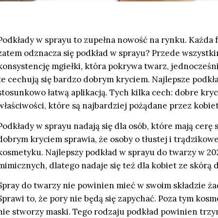
Podkłady w sprayu to zupełna nowość na rynku. Każda 
zatem odznacza się podkład w sprayu? Przede wszystkim
konsystencję mgiełki, która pokrywa twarz, jednocześni
te cechują się bardzo dobrym kryciem. Najlepsze podkła
stosunkowo łatwą aplikacją. Tych kilka cech: dobre kryci
właściwości, które są najbardziej pożądane przez kobiet
Podkłady w sprayu nadają się dla osób, które mają cerę 
dobrym kryciem sprawia, że osoby o tłustej i trądzikow
kosmetyku. Najlepszy podkład w sprayu do twarzy w 20
mimicznych, dlatego nadaje się też dla kobiet ze skórą d
Spray do twarzy nie powinien mieć w swoim składzie ża
Sprawi to, że pory nie będą się zapychać. Poza tym kosme
nie stworzy maski. Tego rodzaju podkład powinien trzym