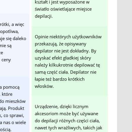
kształt i jest wyposażone w
światło oświetlające miejsce
depilacji.
rótki, a więc
łopotliwa,
Opinie niektórych użytkowników
uje się daleko
przekazują, że opisywany
nie są
depilator nie jest dokładny. By
ze
uzyskać efekt gładkiej skóry
 ceny
należy kilkukrotnie depilować tę
samą część ciała. Depilator nie
łapie też bardzo krótkich
włosków.
 za pomocą
 które
 do mieszków
Urządzenie, dzięki licznym
ają. Produkt
akcesoriom może być używane
, co sprawi,
do depilacji różnych części ciała,
la nas o wiele
nawet tych wrażliwych, takich jak
ością.