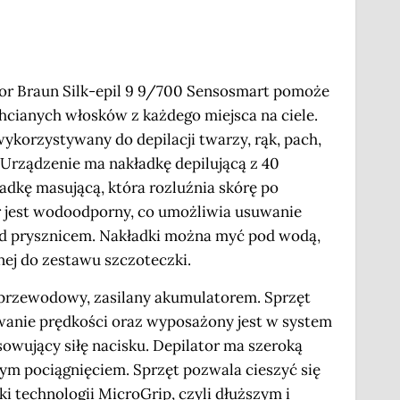
or Braun Silk-epil 9 9/700 Sensosmart pomoże
chcianych włosków z każdego miejsca na ciele.
ykorzystywany do depilacji twarzy, rąk, pach,
 Urządzenie ma nakładkę depilującą z 40
adkę masującą, która rozluźnia skórę po
r jest wodoodporny, co umożliwia usuwanie
d prysznicem. Nakładki można myć pod wodą,
ej do zestawu szczoteczki.
zprzewodowy, zasilany akumulatorem. Sprzęt
wanie prędkości oraz wyposażony jest w system
wujący siłę nacisku. Depilator ma szeroką
ym pociągnięciem. Sprzęt pozwala cieszyć się
ki technologii MicroGrip, czyli dłuższym i