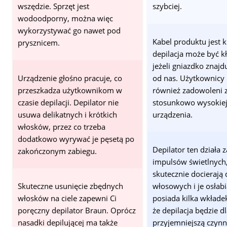
wszędzie. Sprzęt jest
szybciej.
wodoodporny, można więc
wykorzystywać go nawet pod
Kabel produktu jest k
prysznicem.
depilacja może być k
jeżeli gniazdko znajd
Urządzenie głośno pracuje, co
od nas. Użytkownicy 
przeszkadza użytkownikom w
również zadowoleni 
czasie depilacji. Depilator nie
stosunkowo wysokiej
usuwa delikatnych i krótkich
urządzenia.
włosków, przez co trzeba
dodatkowo wyrywać je pęsetą po
Depilator ten działa
zakończonym zabiegu.
impulsów świetlnych,
skutecznie docierają
Skuteczne usunięcie zbędnych
włosowych i je osłabi
włosków na ciele zapewni Ci
posiada kilka wkładek
poręczny depilator Braun. Oprócz
że depilacja będzie d
nasadki depilującej ma także
przyjemniejszą czynn