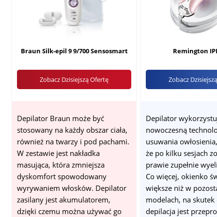
Braun Silk-epil 9 9/700 Sensosmart
Remington IP
Zobacz Dzisiejszą Ofertę
Zobacz Dzisiejsz
Depilator Braun może być
Depilator wykorzystu
stosowany na każdy obszar ciała,
nowoczesną technolo
również na twarzy i pod pachami.
usuwania owłosienia,
W zestawie jest nakładka
że po kilku sesjach z
masująca, która zmniejsza
prawie zupełnie wye
dyskomfort spowodowany
Co więcej, okienko św
wyrywaniem włosków. Depilator
większe niż w pozost
zasilany jest akumulatorem,
modelach, na skutek
dzięki czemu można używać go
depilacja jest przep