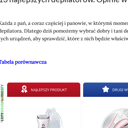
Każda z pań, a coraz częściej i panowie, w którymś mome
depilatora. Dlatego dziś pomożemy wybrać dobry i tani d
tych urządzeń, aby sprawdzić, które z nich będzie właściw
Tabela porównawcza
ZALETY
PODSUMOWANIE
NAJLEPSZY PRODUKT
DRUGI 
WADY
OFERTY