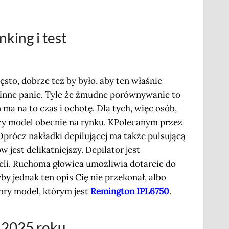
king i test
sto, dobrze też by było, aby ten właśnie
inne panie. Tyle że żmudne porównywanie to
ma na to czas i ochotę. Dla tych, więc osób,
szy model obecnie na rynku. KPolecanym przez
 Oprócz nakładki depilującej ma także pulsującą
jest delikatniejszy. Depilator jest
li. Ruchoma głowica umożliwia dotarcie do
yby jednak ten opis Cię nie przekonał, albo
obry model, którym jest
Remington IPL6750
.
w 2025 roku