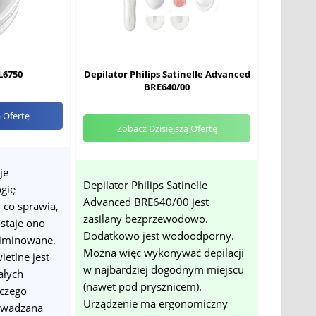
L6750
Depilator Philips Satinelle Advanced
BRE640/00
ą Ofertę
Zobacz Dzisiejszą Ofertę
je
Depilator Philips Satinelle
gię
Advanced BRE640/00 jest
 co sprawia,
zasilany bezprzewodowo.
ostaje ono
Dodatkowo jest wodoodporny.
liminowane.
Można więc wykonywać depilacji
ietlne jest
w najbardziej dogodnym miejscu
ałych
(nawet pod prysznicem).
 czego
Urządzenie ma ergonomiczny
rowadzana