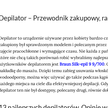
Depilator – Przewodnik zakupowy, ran
Depilator to urządzenie używane przez kobiety bardzo czę
zakupiony był sprawdzonym modelem i polecanym przez 
zajęcie pracochłonne i wymagające czasu. Nie każda z pań 
które nie chcą takich porównań robić wybraliśmy najlep
użytkowników depilatorem jest
Braun Silk-epil 9 9/700
.
nakładkę do masażu. Dzięki temu zabieg usuwania włosków 
wodoodporny, można więc używać go także podczas kąpie
każdego miejsca na ciele dla efektywniejszej depilacji
. Gd
depilator ten nie był dostępny, polecamy drugi, równie d
13 najlepszych depilatorów. Opinie 