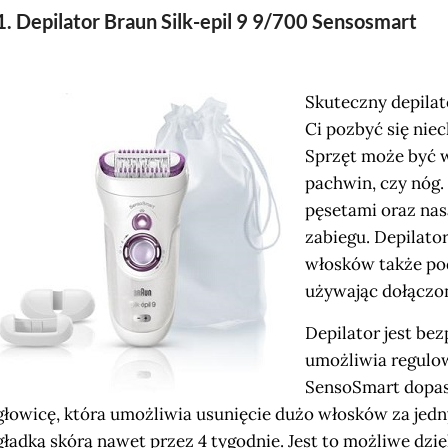
1. Depilator Braun Silk-epil 9 9/700 Sensosmart
Skuteczny depilat
Ci pozbyć się nie
Sprzęt może być w
pachwin, czy nóg.
pęsetami oraz nas
zabiegu. Depilato
włosków także po
używając dołączon
Depilator jest be
umożliwia regulo
SensoSmart dopaso
głowicę, która umożliwia usunięcie dużo włosków za jedn
gładką skórą nawet przez 4 tygodnie. Jest to możliwe dzię