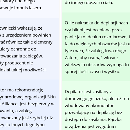
t skóry i do niego
do innego obszaru ciała.
sowuje impuls lasera.
O ile nakładka do depilacji pach
owniczki wskazują, że
czy bikini jest oceniana przez
w z urządzeniem powinien
panie jako idealna rozmiarowo, 
rać również takie elementy
ta do większych obszarów jest n
kulary ochronne do
tyle mała, że zabieg trwa długo.
rowadzania zabiegów.
Zatem, aby usunąć włosy z
ty producent nie
większych obszarów wymaga to
dział takiej możliwości.
sporej ilości czasu i wysiłku.
ator ma rekomendację
Depilator jest zasilany z
ynarodowej organizacji Skin
domowego gniazdka, ale też ma
 Alliance. Jest bezpieczny w
wbudowany akumulator
owaniu, a zabieg
pozwalający na depilację bez
owadzany jest szybciej niż
dostępu do zasilania. Rączka
życiu innych tego typu
urządzenia jest wygodna i