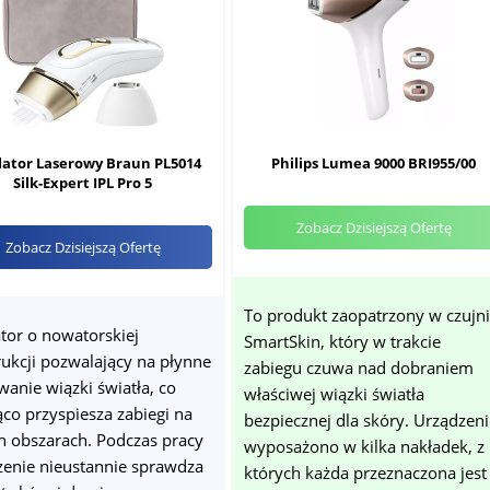
lator Laserowy Braun PL5014
Philips Lumea 9000 BRI955/00
Silk-Expert IPL Pro 5
Zobacz Dzisiejszą Ofertę
Zobacz Dzisiejszą Ofertę
To produkt zaopatrzony w czujn
tor o nowatorskiej
SmartSkin, który w trakcie
rukcji pozwalający na płynne
zabiegu czuwa nad dobraniem
anie wiązki światła, co
właściwej wiązki światła
co przyspiesza zabiegi na
bezpiecznej dla skóry. Urządzen
h obszarach. Podczas pracy
wyposażono w kilka nakładek, z
zenie nieustannie sprawdza
których każda przeznaczona jest