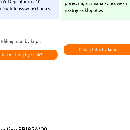
zeń. Depilator ma 10
poręczna, a zmiana końcówek ni
mów intensywności pracy.
nastręcza kłopotów.
Kliknij tutaj by kupić!
Kliknij tutaj by kupić!
Kliknij tutaj by kupić!
Prestige BRI956/00