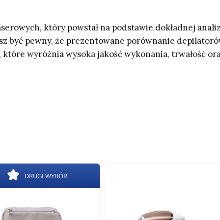
laserowych, który powstał na podstawie dokładnej anali
esz być pewny, że prezentowane porównanie depilator
, które wyróżnia wysoka jakość wykonania, trwałość or
DRUGI WYBÓR