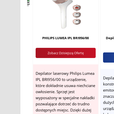
OFERTY
PHILIPS LUMEA IPL BRI956/00
Depi
Zobacz Dzisiejszą Ofertę
Depilator laserowy Philips Lumea
Depila
IPL BRI956/00 to urządzenie,
konst
które dokładnie usuwa niechciane
emitow
owłosienie. Sprzęt jest
znaczą
wyposażony w specjalne nakładki
dużyc
pozwalające dotrzeć do trudno
urząd
dostępnych miejsc. Dzięki dużej