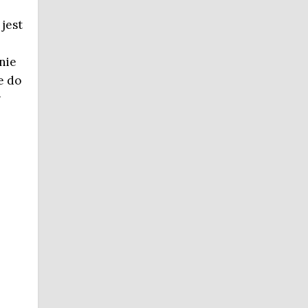
jest
6
nie
e do
g