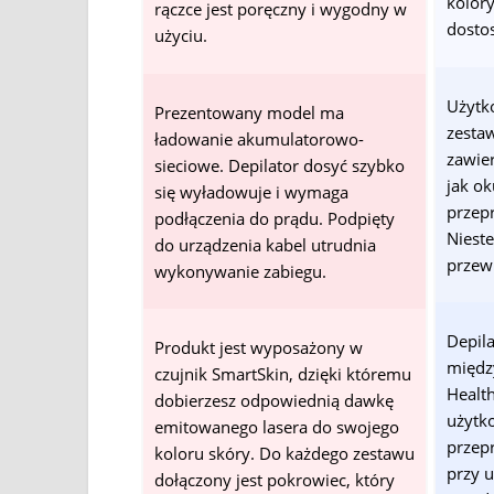
kolory
rączce jest poręczny i wygodny w
dosto
użyciu.
Użytk
Prezentowany model ma
zesta
ładowanie akumulatorowo-
zawie
sieciowe. Depilator dosyć szybko
jak o
się wyładowuje i wymaga
przep
podłączenia do prądu. Podpięty
Nieste
do urządzenia kabel utrudnia
przewi
wykonywanie zabiegu.
Depil
Produkt jest wyposażony w
międz
czujnik SmartSkin, dzięki któremu
Health
dobierzesz odpowiednią dawkę
użytk
emitowanego lasera do swojego
przepr
koloru skóry. Do każdego zestawu
przy u
dołączony jest pokrowiec, który