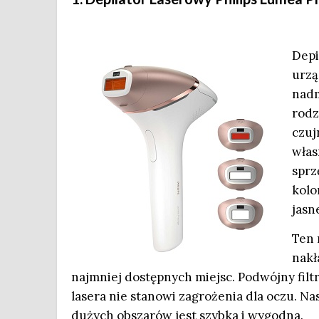
Depi
urzą
nadm
rodz
czuj
włas
sprz
kolo
jasn
Ten 
nakł
najmniej dostępnych miejsc. Podwójny filtr 
lasera nie stanowi zagrożenia dla oczu. Na
dużych obszarów jest szybka i wygodna.