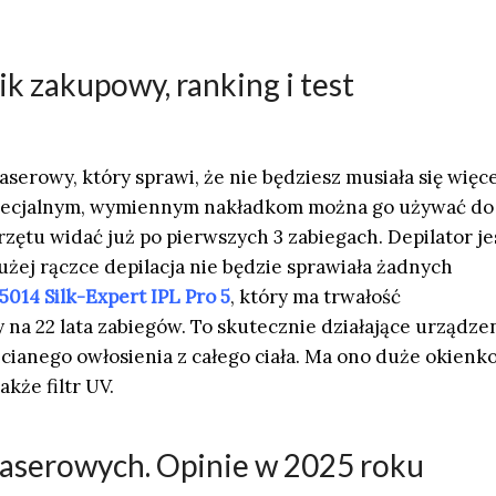
k zakupowy, ranking i test
laserowy, który sprawi, że nie będziesz musiała się więc
specjalnym, wymiennym nakładkom można go używać do
przętu widać już po pierwszych 3 zabiegach. Depilator je
użej rączce depilacja nie będzie sprawiała żadnych
014 Silk-Expert IPL Pro 5
, który ma trwałość
a 22 lata zabiegów. To skutecznie działające urządzen
cianego owłosienia z całego ciała. Ma ono duże okienk
akże filtr UV.
laserowych. Opinie w 2025 roku