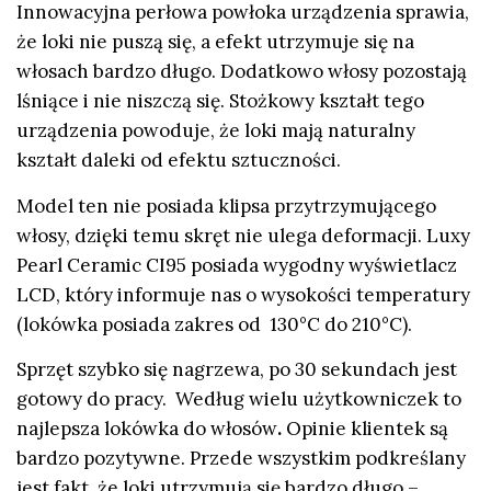
Innowacyjna perłowa powłoka urządzenia sprawia,
że loki nie puszą się, a efekt utrzymuje się na
włosach bardzo długo. Dodatkowo włosy pozostają
lśniące i nie niszczą się. Stożkowy kształt tego
urządzenia powoduje, że loki mają naturalny
kształt daleki od efektu sztuczności.
Model ten nie posiada klipsa przytrzymującego
włosy, dzięki temu skręt nie ulega deformacji. Luxy
Pearl Ceramic CI95 posiada wygodny wyświetlacz
LCD, który informuje nas o wysokości temperatury
(lokówka posiada zakres od 130°C do 210°C).
Sprzęt szybko się nagrzewa, po 30 sekundach jest
gotowy do pracy. Według wielu użytkowniczek to
najlepsza lokówka do włosów
.
Opinie klientek są
bardzo pozytywne. Przede wszystkim podkreślany
jest fakt, że loki utrzymują się bardzo długo –