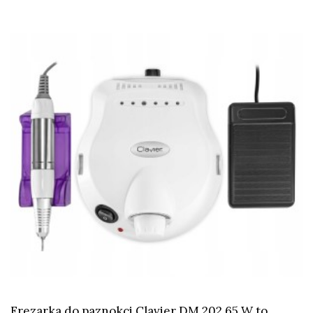
Frezarka do paznokci Clavier DM 202 65 W to