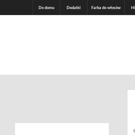
Do domu
Dodatki
Farba do włosów
H