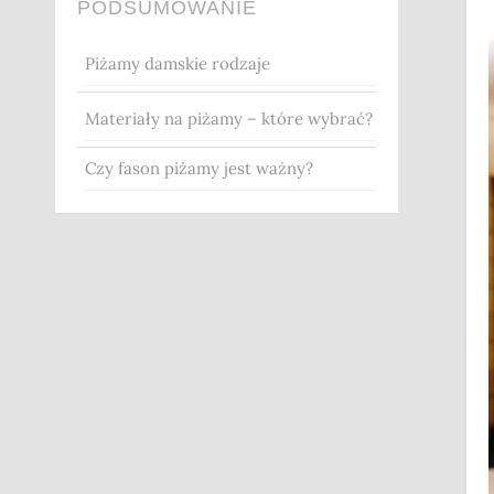
PODSUMOWANIE
Piżamy damskie rodzaje
Materiały na piżamy – które wybrać?
Czy fason piżamy jest ważny?