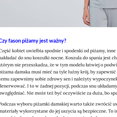
Czy fason piżamy jest ważny?
Część kobiet uwielbia spodnie i spodenki od piżamy, inne
nakładać do snu koszulki nocne. Koszula do spania jest ch
którym nie przeszkadza, że w tym modelu łatwiej o podwi
piżama damska musi mieć na tyle luźny krój, by zapewnić
temu zapewnimy sobie zdrowy sen i należyty wypoczynek.
denerwować. I to w żadnej pozycji, podczas snu układamy
uwzględniać. Nie może też być oczywiście za duża, bo sp
Podczas wyboru piżamki damskiej warto także zwrócić uw
materiały wykorzystane do jej uszycia są bezpieczne. To 