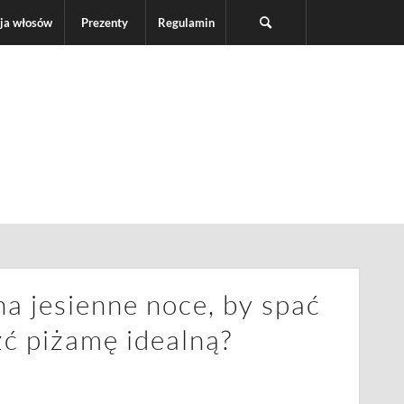
ja włosów
Prezenty
Regulamin
a jesienne noce, by spać
źć piżamę idealną?