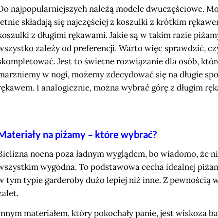
Do najpopularniejszych należą modele dwuczęściowe. Mo
letnie składają się najczęściej z koszulki z krótkim ręka
koszulki z długimi rękawami. Jakie są w takim razie piża
wszystko zależy od preferencji. Warto więc sprawdzić, 
skompletować. Jest to świetne rozwiązanie dla osób, któr
marzniemy w nogi, możemy zdecydować się na długie spod
rękawem. I analogicznie, można wybrać górę z długim ręk
Materiały na piżamy – które wybrać?
Bielizna nocna poza ładnym wyglądem, bo wiadomo, że nie
wszystkim wygodna. To podstawowa cecha idealnej piżamy
w tym typie garderoby dużo lepiej niż inne. Z pewnością
zalet.
Innym materiałem, który pokochały panie, jest wiskoza b