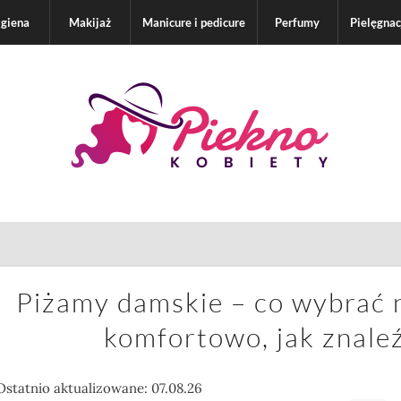
igiena
Makijaż
Manicure i pedicure
Perfumy
Pielęgnac
Piżamy damskie – co wybrać n
komfortowo, jak znale
Ostatnio aktualizowane: 07.08.26