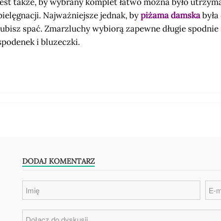
jest także, by wybrany komplet łatwo można było utrzyma
pielęgnacji. Najważniejsze jednak, by
piżama damska
była 
lubisz spać. Zmarzluchy wybiorą zapewne długie spodnie i
spodenek i bluzeczki.
DODAJ KOMENTARZ