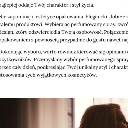
najlepiej oddaje Twój charakter i styl życia.
Nie zapominaj o estetyce opakowania. Elegancki, dobrze 
całemu produktowi. Wybierając perfumowany spray, zwróć
design, który odzwierciedla Twoją osobowość. Połączeni
opakowaniem z pewnością przypadnie do gustu nawet n
Dokonując wyboru, warto również kierować się opiniami
użytkowników. Przemyślany wybór perfumowanego sprayu
przez cały dzień, podkreślając Twój unikalny styl i chara
stosowania tych wyjątkowych kosmetyków.