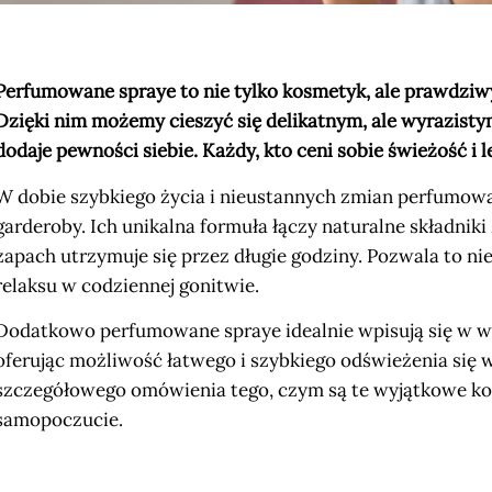
Perfumowane spraye to nie tylko kosmetyk, ale prawdziwy
Dzięki nim możemy cieszyć się delikatnym, ale wyrazisty
dodaje pewności siebie. Każdy, kto ceni sobie świeżość i 
W dobie szybkiego życia i nieustannych zmian perfumow
garderoby. Ich unikalna formuła łączy naturalne składnik
zapach utrzymuje się przez długie godziny. Pozwala to nie
relaksu w codziennej gonitwie.
Dodatkowo perfumowane spraye idealnie wpisują się w
oferując możliwość łatwego i szybkiego odświeżenia się w
szczegółowego omówienia tego, czym są te wyjątkowe ko
samopoczucie.