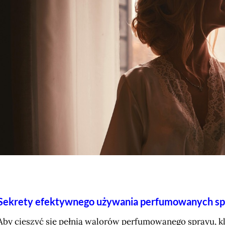
Sekrety efektywnego używania perfumowanych s
Aby cieszyć się pełnią walorów perfumowanego sprayu, k