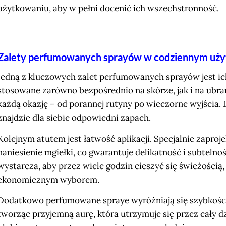
użytkowaniu, aby w pełni docenić ich wszechstronność.
Zalety perfumowanych sprayów w codziennym uż
Jedną z kluczowych zalet perfumowanych sprayów jest ic
stosowane zarówno bezpośrednio na skórze, jak i na ubrani
każdą okazję – od porannej rutyny po wieczorne wyjścia. D
znajdzie dla siebie odpowiedni zapach.
Kolejnym atutem jest łatwość aplikacji. Specjalnie zapr
naniesienie mgiełki, co gwarantuje delikatność i subteln
wystarcza, aby przez wiele godzin cieszyć się świeżością
ekonomicznym wyborem.
Dodatkowo perfumowane spraye wyróżniają się szybkością
tworząc przyjemną aurę, która utrzymuje się przez cały 