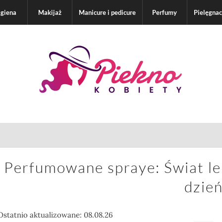
igiena
Makijaż
Manicure i pedicure
Perfumy
Pielęgnac
Perfumowane spraye: Świat l
dzie
Ostatnio aktualizowane: 08.08.26