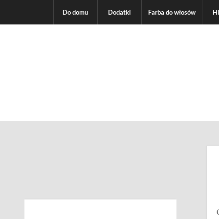
Do domu
Dodatki
Farba do włosów
H