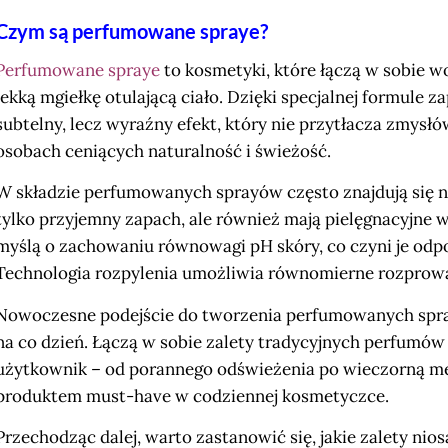
Czym są perfumowane spraye?
Perfumowane spraye
to kosmetyki, które łączą w sobie w
lekką mgiełkę otulającą ciało. Dzięki specjalnej formule 
subtelny, lecz wyraźny efekt, który nie przytłacza zmysłó
osobach ceniących naturalność i świeżość.
W składzie perfumowanych sprayów często znajdują się na
tylko przyjemny zapach, ale również mają pielęgnacyjne 
myślą o zachowaniu równowagi pH skóry, co czyni je odp
Technologia rozpylenia umożliwia równomierne rozprowad
Nowoczesne podejście do tworzenia perfumowanych spra
na co dzień. Łączą w sobie zalety tradycyjnych perfumów 
użytkownik – od porannego odświeżenia po wieczorną me
produktem must-have w codziennej kosmetyczce.
Przechodząc dalej, warto zastanowić się, jakie zalety n