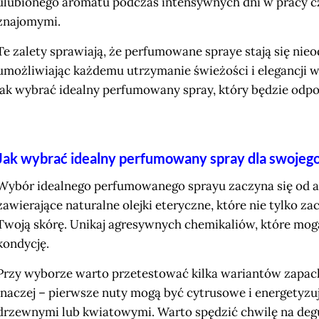
ulubionego aromatu podczas intensywnych dni w pracy c
znajomymi.
Te zalety sprawiają, że perfumowane spraye stają się nie
umożliwiając każdemu utrzymanie świeżości i elegancji w
jak wybrać idealny perfumowany spray, który będzie od
Jak wybrać idealny perfumowany spray dla swojego
Wybór idealnego perfumowanego sprayu zaczyna się od a
zawierające naturalne olejki eteryczne, które nie tylko 
Twoją skórę. Unikaj agresywnych chemikaliów, które mogą
kondycję.
Przy wyborze warto przetestować kilka wariantów zapac
inaczej – pierwsze nuty mogą być cytrusowe i energetyzuj
drzewnymi lub kwiatowymi. Warto spędzić chwilę na degu